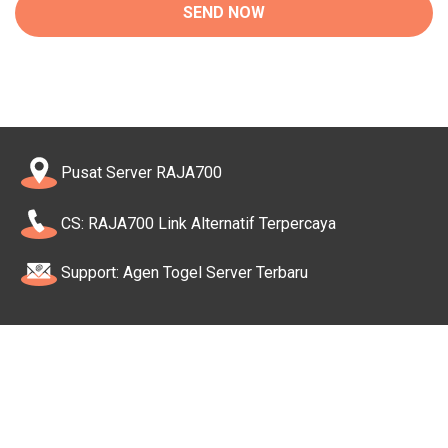
SEND NOW
Pusat Server RAJA700
CS: RAJA700 Link Alternatif Terpercaya
Support: Agen Togel Server Terbaru