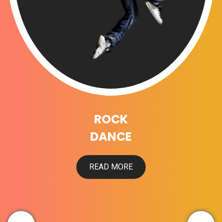
ROCK
DANCE
READ MORE